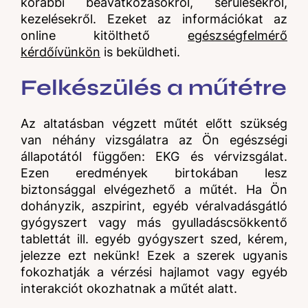
korábbi beavatkozásokról, sérülésekről,
kezelésekről. Ezeket az információkat az
online kitölthető
egészségfelmérő
kérdőívünkön
is beküldheti.
Felkészülés a műtétre
Az altatásban végzett műtét előtt szükség
van néhány vizsgálatra az Ön egészségi
állapotától függően: EKG és vérvizsgálat.
Ezen eredmények birtokában lesz
biztonsággal elvégezhető a műtét. Ha Ön
dohányzik, aszpirint, egyéb véralvadásgátló
gyógyszert vagy más gyulladáscsökkentő
tablettát ill. egyéb gyógyszert szed, kérem,
jelezze ezt nekünk! Ezek a szerek ugyanis
fokozhatják a vérzési hajlamot vagy egyéb
interakciót okozhatnak a műtét alatt.