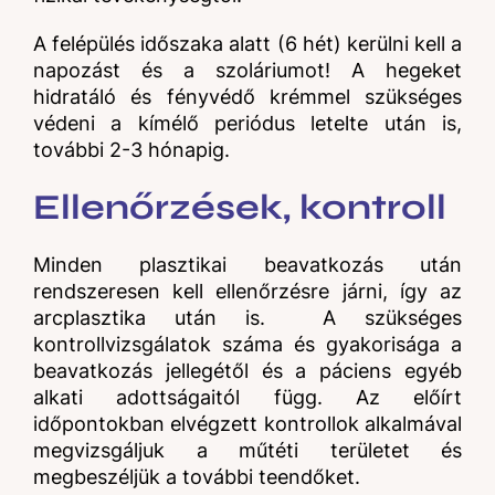
A felépülés időszaka alatt (6 hét) kerülni kell a
napozást és a szoláriumot! A hegeket
hidratáló és fényvédő krémmel szükséges
védeni a kímélő periódus letelte után is,
további 2-3 hónapig.
Ellenőrzések, kontroll
Minden plasztikai beavatkozás után
rendszeresen kell ellenőrzésre járni, így az
arcplasztika után is. A szükséges
kontrollvizsgálatok száma és gyakorisága a
beavatkozás jellegétől és a páciens egyéb
alkati adottságaitól függ. Az előírt
időpontokban elvégzett kontrollok alkalmával
megvizsgáljuk a műtéti területet és
megbeszéljük a további teendőket.