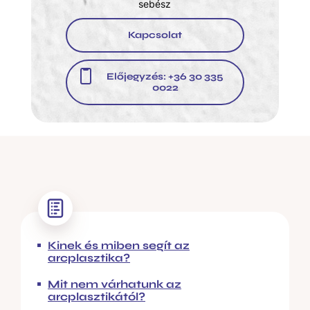
sebész
Kapcsolat
Előjegyzés: +36 30 335
0022
Kinek és miben segít az
arcplasztika?
Mit nem várhatunk az
arcplasztikától?