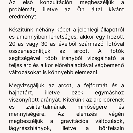
Az első konzultáción megbeszéljük a
problémát, illetve az Ön által kívánt
eredményt.
Készítünk néhány képet a jelenlegi állapotról
és amennyiben lehetséges, akkor egy hozott
20-as vagy 30-as éveiből származó fotóval
összehasonlítjuk az arcot. A fotók
segítségével több irányból vizsgálható a
teljes arc és a kor előrehaladtával végbemenő
változásokat is könnyebb elemezni.
Megvizsgáljuk az arcot, a fejformát és a
hajhatárt, illetve ezek egymáshoz
viszonyított arányát. Kitérünk az arc bőrének
és zsírtartalmának minőségére és
mennyiségére. Az elemzés végén
megbeszéljük a gravitációs változások,
lágyrészhiányok, illetve a bőrfelszín