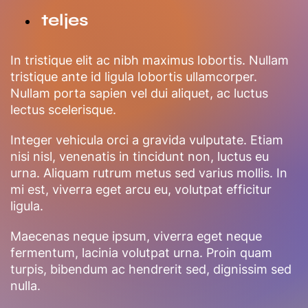
teljes
In tristique elit ac nibh maximus lobortis. Nullam
tristique ante id ligula lobortis ullamcorper.
Nullam porta sapien vel dui aliquet, ac luctus
lectus scelerisque.
Integer vehicula orci a gravida vulputate. Etiam
nisi nisl, venenatis in tincidunt non, luctus eu
urna. Aliquam rutrum metus sed varius mollis. In
mi est, viverra eget arcu eu, volutpat efficitur
ligula.
Maecenas neque ipsum, viverra eget neque
fermentum, lacinia volutpat urna. Proin quam
turpis, bibendum ac hendrerit sed, dignissim sed
nulla.