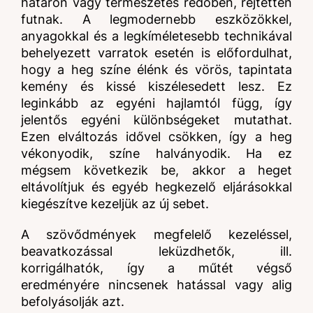
határon vagy természetes redőben, rejtetten
futnak. A legmodernebb eszközökkel,
anyagokkal és a legkíméletesebb technikával
behelyezett varratok esetén is előfordulhat,
hogy a heg színe élénk és vörös, tapintata
kemény és kissé kiszélesedett lesz. Ez
leginkább az egyéni hajlamtól függ, így
jelentős egyéni különbségeket mutathat.
Ezen elváltozás idővel csökken, így a heg
vékonyodik, színe halványodik. Ha ez
mégsem következik be, akkor a heget
eltávolítjuk és egyéb hegkezelő eljárásokkal
kiegészítve kezeljük az új sebet.
A szövődmények megfelelő kezeléssel,
beavatkozással leküzdhetők, ill.
korrigálhatók, így a műtét végső
eredményére nincsenek hatással vagy alig
befolyásolják azt.