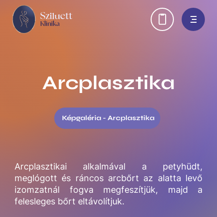
Ugrás
H
a
tartalomra
e
a
d
Arcplasztika
e
r
Képgaléria - Arcplasztika
l
i
Arcplasztikai alkalmával a petyhüdt,
n
meglógott és ráncos arcbőrt az alatta levő
k
izomzatnál fogva megfeszítjük, majd a
felesleges bőrt eltávolítjuk.
s