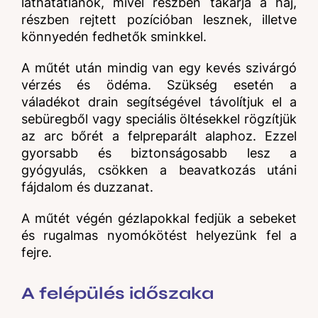
láthatatlanok, mivel részben takarja a haj,
részben rejtett pozícióban lesznek, illetve
könnyedén fedhetők sminkkel.
A műtét után mindig van egy kevés szivárgó
vérzés és ödéma. Szükség esetén a
váladékot drain segítségével távolítjuk el a
sebüregből vagy speciális öltésekkel rögzítjük
az arc bőrét a felpreparált alaphoz. Ezzel
gyorsabb és biztonságosabb lesz a
gyógyulás, csökken a beavatkozás utáni
fájdalom és duzzanat.
A műtét végén gézlapokkal fedjük a sebeket
és rugalmas nyomókötést helyezünk fel a
fejre.
A felépülés időszaka