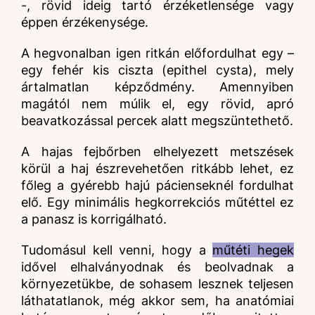
-, rövid ideig tartó érzéketlensége vagy
éppen érzékenysége.
A hegvonalban igen ritkán előfordulhat egy –
egy fehér kis ciszta (epithel cysta), mely
ártalmatlan képződmény. Amennyiben
magától nem múlik el, egy rövid, apró
beavatkozással percek alatt megszüntethető.
A hajas fejbőrben elhelyezett metszések
körül a haj észrevehetően ritkább lehet, ez
főleg a gyérebb hajú pácienseknél fordulhat
elő. Egy minimális hegkorrekciós műtéttel ez
a panasz is korrigálható.
Tudomásul kell venni, hogy a
műtéti hegek
idővel elhalványodnak és beolvadnak a
környezetükbe, de sohasem lesznek teljesen
láthatatlanok, még akkor sem, ha anatómiai