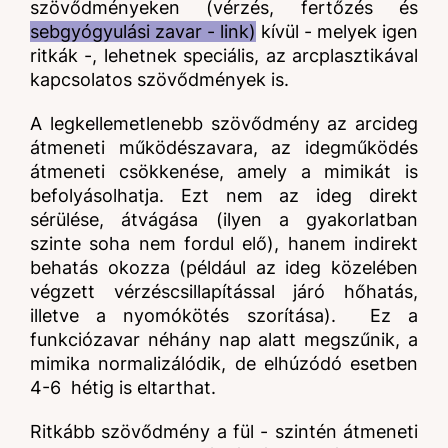
szövődményeken (vérzés, fertőzés és
sebgyógyulási zavar - link)
kívül - melyek igen
ritkák -, lehetnek speciális, az arcplasztikával
kapcsolatos szövődmények is.
A legkellemetlenebb szövődmény az arcideg
átmeneti működészavara, az idegműködés
átmeneti csökkenése, amely a mimikát is
befolyásolhatja. Ezt nem az ideg direkt
sérülése, átvágása (ilyen a gyakorlatban
szinte soha nem fordul elő), hanem indirekt
behatás okozza (például az ideg közelében
végzett vérzéscsillapítással járó hőhatás,
illetve a nyomókötés szorítása). Ez a
funkciózavar néhány nap alatt megszűnik, a
mimika normalizálódik, de elhúzódó esetben
4-6 hétig is eltarthat.
Ritkább szövődmény a fül - szintén átmeneti