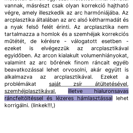
vannak, másrészt csak olyan korrekció hajtható
végre, amely illeszkedik az arc harmóniájába. Az
arcplasztika általában az arc alsó kétharmadát és
a nyak felső felét érinti. Az arcplasztika nem
tartalmazza a homlok és a szemhéjak korrekciós
műtétét, de kérésre - válogatott esetben -
ezeket is elvégezzük az arcplasztikával
egyidőben. Az arcon kialakult volumenhiányokat,
valamint az arc bőrének finom ráncait egyéb
beavatkozással lehet orvosolni, akár együtt is
alkalmazva az arcplasztikával. Ezeket a
problémákat
saját zsír átültetésével
,
szemhéjplasztikával
,
illetve hialuronsavas
ráncfeltöltéssel és lézeres hámlasztással
lehet
korrigálni. (linkek!!!,)