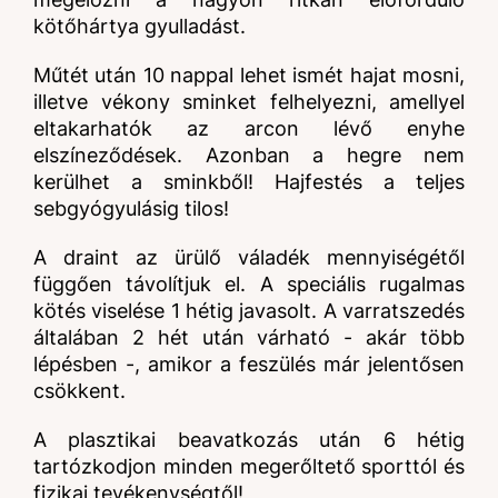
kötőhártya gyulladást.
Műtét után 10 nappal lehet ismét hajat mosni,
illetve vékony sminket felhelyezni, amellyel
eltakarhatók az arcon lévő enyhe
elszíneződések. Azonban a hegre nem
kerülhet a sminkből! Hajfestés a teljes
sebgyógyulásig tilos!
A draint az ürülő váladék mennyiségétől
függően távolítjuk el. A speciális rugalmas
kötés viselése 1 hétig javasolt. A varratszedés
általában 2 hét után várható - akár több
lépésben -, amikor a feszülés már jelentősen
csökkent.
A plasztikai beavatkozás után 6 hétig
tartózkodjon minden megerőltető sporttól és
fizikai tevékenységtől!