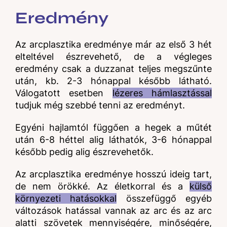
Eredmény
Az arcplasztika eredménye már az első 3 hét
elteltével észrevehető, de a végleges
eredmény csak a duzzanat teljes megszűnte
után, kb. 2-3 hónappal később látható.
Válogatott esetben
lézeres hámlasztással
tudjuk még szebbé tenni az eredményt.
Egyéni hajlamtól függően a hegek a műtét
után 6-8 héttel alig láthatók, 3-6 hónappal
később pedig alig észrevehetők.
Az arcplasztika eredménye hosszú ideig tart,
de nem örökké. Az életkorral és a
külső
környezeti hatásokkal
összefüggő egyéb
változások hatással vannak az arc és az arc
alatti szövetek mennyiségére, minőségére,