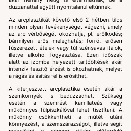
duzzanattal együtt nyomtalanul eltűnnek.
Az arcplasztikát követő első 2 hétben tilos
minden olyan tevékenységet végezni, amely
az arc vérbőségét okozhatja, pl. erőlködés;
bármilyen erős meleghatás; forró, erősen
fűszerezett ételek vagy túl szénsavas italok,
illetve alkohol fogyasztása. Ezen időszak
alatt az izomba helyezett tartóöltések akár
intenzív feszítő érzést is okozhatnak, melyet
a rágás és ásítás fel is erősíthet.
A kiterjesztett arcplasztika esetén akár a
szemkörnyék is beduzzadhat. Szükség
esetén a szemrést kamillateás vagy
műkönnyes fülpiszkálóval lehet tisztítani. A
műkönny csökkentheti a műtét utáni
könnyezést, a szemszárazságot, illetve segít
megelőzni a nagyon ritkán előforduló