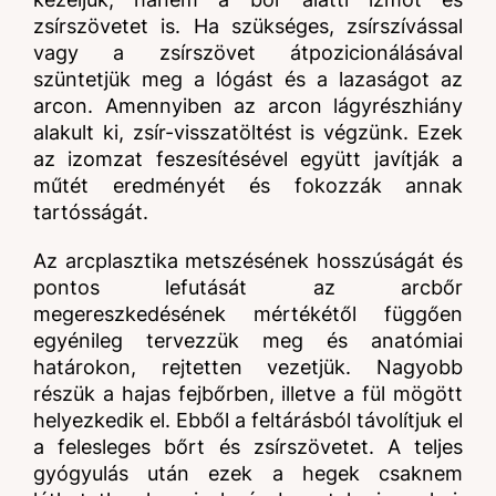
zsírszövetet is. Ha szükséges, zsírszívással
vagy a zsírszövet átpozicionálásával
szüntetjük meg a lógást és a lazaságot az
arcon. Amennyiben az arcon lágyrészhiány
alakult ki, zsír-visszatöltést is végzünk. Ezek
az izomzat feszesítésével együtt javítják a
műtét eredményét és fokozzák annak
tartósságát.
Az arcplasztika metszésének hosszúságát és
pontos lefutását az arcbőr
megereszkedésének mértékétől függően
egyénileg tervezzük meg és anatómiai
határokon, rejtetten vezetjük. Nagyobb
részük a hajas fejbőrben, illetve a fül mögött
helyezkedik el. Ebből a feltárásból távolítjuk el
a felesleges bőrt és zsírszövetet. A teljes
gyógyulás után ezek a hegek csaknem