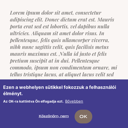
Lorem ipsum dolor sit amet, consectetur
adipiscing elit. Donec dictum erat est. Mauris
porta erat sed est lobortis, vel dapibus nulla
ultricies. Aliquam sit amet dolor risus. In
pellentesque, felis quis ullamcorper viverra,
nibh nunc sagittis velit, quis facilisis metus
mauris maximus est. Nulla id justo et felis
pretium suscipit at in dui. Pellentesque
commodo, ipsum non condimentum ornare, mi
tellus tristique lacus, at aliquet lacus velit sed
nibh. Curabitur dignissim, sem vitae venenatis
Ezen a webhelyen sütikkel fokozzuk a felhasználói
commodo, neque arcu tempus nulla, suscipit
élményt.
lacinia neque justo eget augue. Aliquam
maximus risus sed mi molestie pretium.
Bővebben
Az OK-ra kattintva Ön elfogadja ezt.
Maecenas porttitor eros non ullamcorper
luctus. Donec ac est neque. Nullam sagittis
OK
Köszönöm, nem
finibus est in elementum. Maecenas dolor