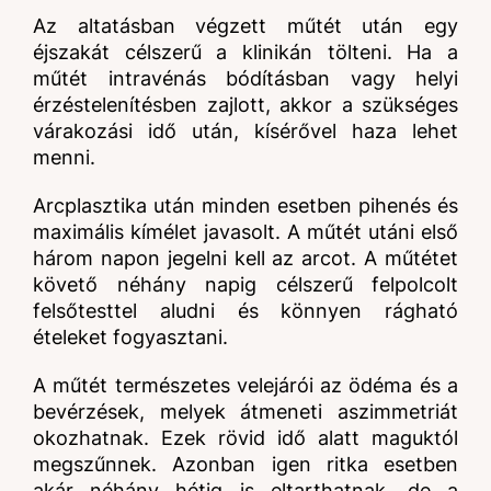
Az altatásban végzett műtét után egy
éjszakát célszerű a klinikán tölteni. Ha a
műtét intravénás bódításban vagy helyi
érzéstelenítésben zajlott, akkor a szükséges
várakozási idő után, kísérővel haza lehet
menni.
Arcplasztika után minden esetben pihenés és
maximális kímélet javasolt. A műtét utáni első
három napon jegelni kell az arcot. A műtétet
követő néhány napig célszerű felpolcolt
felsőtesttel aludni és könnyen rágható
ételeket fogyasztani.
A műtét természetes velejárói az ödéma és a
bevérzések, melyek átmeneti aszimmetriát
okozhatnak. Ezek rövid idő alatt maguktól
megszűnnek. Azonban igen ritka esetben
akár néhány hétig is eltarthatnak, de a