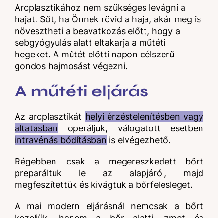
Arcplasztikához nem szükséges levágni a
hajat. Sőt, ha Önnek rövid a haja, akár meg is
növesztheti a beavatkozás előtt, hogy a
sebgyógyulás alatt eltakarja a műtéti
hegeket. A műtét előtti napon célszerű
gondos hajmosást végezni.
A műtéti eljárás
Az arcplasztikát
helyi érzéstelenítésben vagy
altatásban
operáljuk, válogatott esetben
intravénás bódításban
is elvégezhető.
Régebben csak a megereszkedett bőrt
preparáltuk le az alapjáról, majd
megfeszítettük és kivágtuk a bőrfelesleget.
A mai modern eljárásnál nemcsak a bőrt
kezeljük, hanem a bőr alatti izmot és