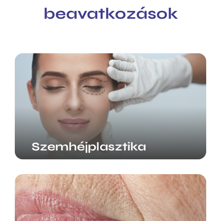
beavatkozások
Szemhéjplasztika