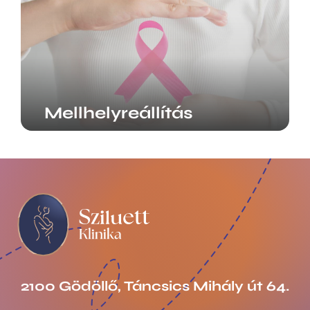
Mellhelyreállítás
2100 Gödöllő, Táncsics Mihály út 64.