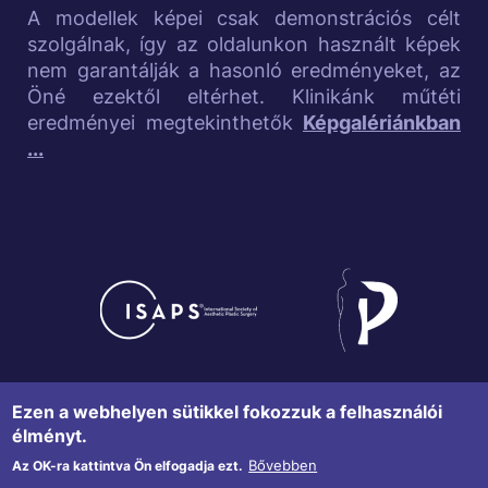
e
A modellek képei csak demonstrációs célt
szolgálnak, így az oldalunkon használt képek
l
nem garantálják a hasonló eredményeket, az
Öné ezektől eltérhet. Klinikánk műtéti
i
eredményei megtekinthetők
Képgalériánkban
n
...
k
s
Image
Image
Adatvédelmi tájékoztató
F
Ezen a webhelyen sütikkel fokozzuk a felhasználói
élményt.
o
Copyright © 2015 Sziluett Klinika
Bővebben
Az OK-ra kattintva Ön elfogadja ezt.
LézerCentrum. All rights reserved.