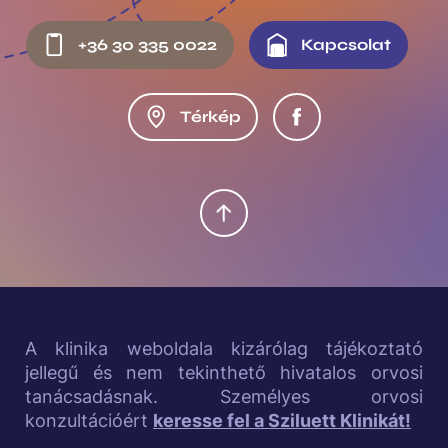
F
+36 30 335 0022
Kapcsolat
o
o
Térkép
t
e
r
m
i
d
A klinika weboldala kizárólag tájékoztató
jellegű és nem tekinthető hivatalos orvosi
d
tanácsadásnak. Személyes orvosi
l
konzultációért
keresse fel a Sziluett Klinikát!