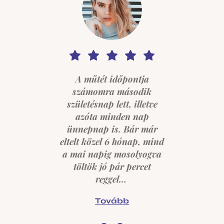
el
H
A műtét időpontja
és
t
számomra második
születésnap lett, illetve
a
azóta minden nap
ani
sz
ünnepnap is. Bár már
eltelt közel 6 hónap, mind
 és
el
a mai napig mosolyogva
rt
k
töltök jó pár percet
reggel…
m.
b
Tovább