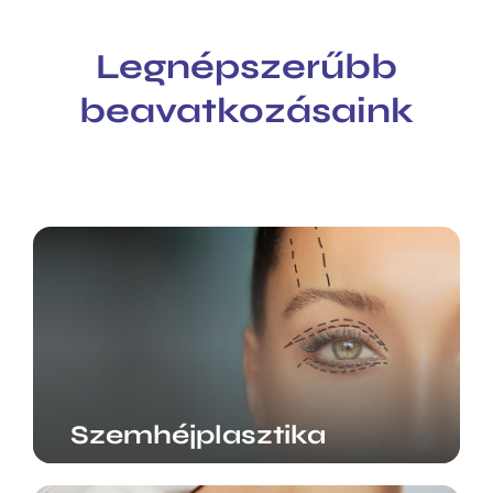
Legnépszerűbb
beavatkozásaink
Szemhéjplasztika