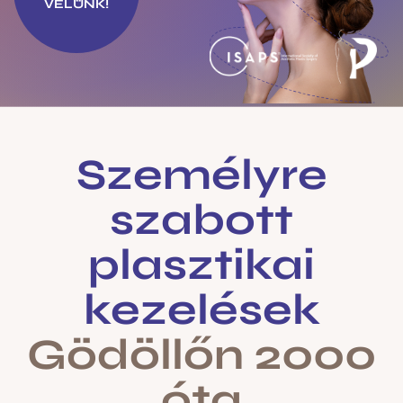
VELÜNK!
Személyre
szabott
plasztikai
kezelések
Gödöllőn 2000
óta