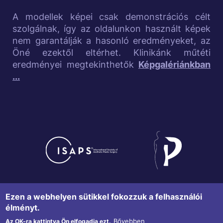
e
A modellek képei csak demonstrációs célt
szolgálnak, így az oldalunkon használt képek
l
nem garantálják a hasonló eredményeket, az
Öné ezektől eltérhet. Klinikánk műtéti
i
eredményei megtekinthetők
Képgalériánkban
n
...
k
s
Image
Image
Adatvédelmi tájékoztató
F
Ezen a webhelyen sütikkel fokozzuk a felhasználói
élményt.
o
Copyright © 2015 Sziluett Klinika
Bővebben
Az OK-ra kattintva Ön elfogadja ezt.