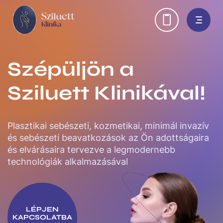
Ugrás
H
a
tartalomra
e
a
Szépüljön a
d
Sziluett Klinikával!
e
r
Plasztikai sebészeti, kozmetikai, minimál invazív
l
és sebészeti beavatkozások az Ön adottságaira
és elvárásaira tervezve a legmodernebb
i
technológiák alkalmazásával
n
k
LÉPJEN
s
KAPCSOLATBA