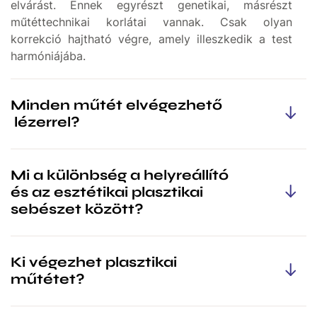
elvárást. Ennek egyrészt genetikai, másrészt
műtéttechnikai korlátai vannak. Csak olyan
korrekció hajtható végre, amely illeszkedik a test
harmóniájába.
Minden műtét elvégezhető
lézerrel?
A lézerek ugyan speciális és modern műszerek, de
Mi a különbség a helyreállító
nem csodakészülékek, így nem tudnak minden
és az esztétikai plasztikai
problémára megoldást kínálni. Lézeres
sebészet között?
kezeléseinket a probléma jellege és a lézer
adottságai alapján végezzük, ezzel biztosítva az
optimális eredményt és a páciens elégedettségét.
A plasztikai sebészet két egymással szoros
Ki végezhet plasztikai
kapcsolatban álló részből tevődik össze:
műtétet?
helyreállító- és esztétikai plasztikai sebészet.
A
helyreállító plasztikai sebészet
foglalkozik az
Magyarországon plasztikai műtétet ( esztétikai