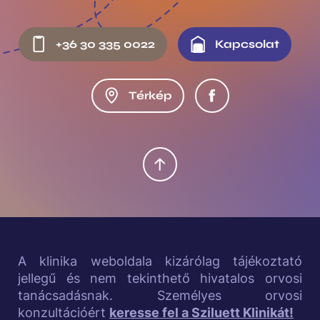
Így a páciens elégedettsége nem azonos a műtét
F
sikerességével, az elégedetlensége pedig a
+36 30 335 0022
Kapcsolat
sikertelenséggel.
o
o
Térkép
t
e
r
m
i
d
A klinika weboldala kizárólag tájékoztató
jellegű és nem tekinthető hivatalos orvosi
d
tanácsadásnak. Személyes orvosi
l
konzultációért
keresse fel a Sziluett Klinikát!