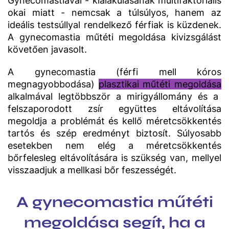
Gynecomastiával - kialakulásának multifaktoriális
okai miatt - nemcsak a túlsúlyos, hanem az
ideális testsúllyal rendelkező férfiak is küzdenek.
A gynecomastia műtéti megoldása kivizsgálást
követően javasolt.
A gynecomastia (férfi mell kóros
megnagyobbodása)
plasztikai műtéti megoldása
alkalmával legtöbbször a mirigyállomány és a
felszaporodott zsír együttes eltávolítása
megoldja a problémát és kellő méretcsökkentés
tartós és szép eredményt biztosít. Súlyosabb
esetekben nem elég a méretcsökkentés
bőrfelesleg eltávolítására is szükség van, mellyel
visszaadjuk a mellkasi bőr feszességét.
A gynecomastia műtéti
megoldása segít, ha a