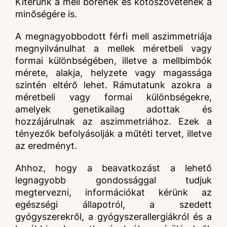
Kitérünk a mell bőrének és kötőszövetének a
minőségére is.
A megnagyobbodott férfi mell aszimmetriája
megnyilvánulhat a mellek méretbeli vagy
formai különbségében, illetve a mellbimbók
mérete, alakja, helyzete vagy magassága
szintén eltérő lehet. Rámutatunk azokra a
méretbeli vagy formai különbségekre,
amelyek genetikailag adottak és
hozzájárulnak az aszimmetriához. Ezek a
tényezők befolyásolják a műtéti tervet, illetve
az eredményt.
Ahhoz, hogy a beavatkozást a lehető
legnagyobb gondossággal tudjuk
megtervezni, információkat kérünk az
egészségi állapotról, a szedett
gyógyszerekről, a gyógyszerallergiákról és a