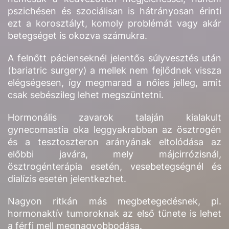
pszichésen és szociálisan is hátrányosan érinti
ezt a korosztályt, komoly problémát vagy akár
betegséget is okozva számukra.
A felnőtt pácienseknél jelentős súlyvesztés után
(bariatric surgery) a mellek nem fejlődnek vissza
elégségesen, így megmarad a nőies jelleg, amit
csak sebészileg lehet megszüntetni.
Hormonális zavarok talaján kialakult
gynecomastia oka leggyakrabban az ösztrogén
és a tesztoszteron arányának eltolódása az
előbbi javára, mely májcirrózisnál,
ösztrogénterápia esetén, vesebetegségnél és
dialízis esetén jelentkezhet.
Nagyon ritkán más megbetegedésnek, pl.
hormonaktív tumoroknak az első tünete is lehet
a férfi mell megnagyobbodása.