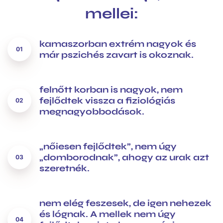
mellei:
kamaszorban extrém nagyok és
már pszichés zavart is okoznak.
felnőtt korban is nagyok, nem
fejlődtek vissza a fiziológiás
megnagyobbodások.
„nőiesen fejlődtek”, nem úgy
„domborodnak”, ahogy az urak azt
szeretnék.
nem elég feszesek, de igen nehezek
és lógnak. A mellek nem úgy