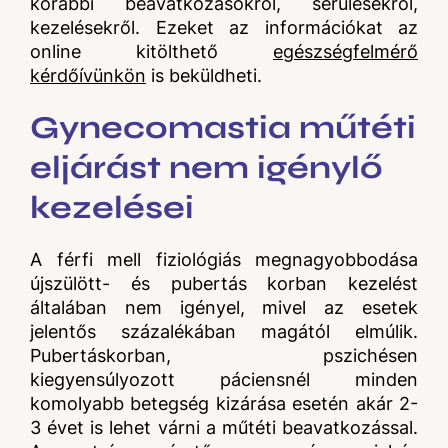
korábbi beavatkozásokról, sérülésekről,
kezelésekről. Ezeket az információkat az
online kitölthető
egészségfelmérő
kérdőívünkön
is beküldheti.
Gynecomastia műtéti
eljárást nem igénylő
kezelései
A férfi mell fiziológiás megnagyobbodása
újszülött- és pubertás korban kezelést
általában nem igényel, mivel az esetek
jelentős százalékában magától elmúlik.
Pubertáskorban, pszichésen
kiegyensúlyozott páciensnél minden
komolyabb betegség kizárása esetén akár 2-
3 évet is lehet várni a műtéti beavatkozással.