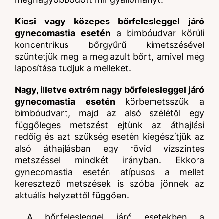
Kicsi vagy közepes bőrfelesleggel járó
gynecomastia esetén
a bimbóudvar körüli
koncentrikus bőrgyűrű kimetszésével
szüntetjük meg a meglazult bőrt, amivel még
laposítása tudjuk a melleket.
Nagy, illetve extrém nagy bőrfelesleggel járó
gynecomastia esetén
körbemetsszük a
bimbóudvart, majd az alsó szélétől egy
függőleges metszést ejtünk az áthajlási
redőig és azt szükség esetén
kiegészítjük az
alsó áthajlásban egy rövid vízszintes
metszéssel mindkét irányban. Ekkora
gynecomastia esetén atípusos a mellet
keresztező metszések is szóba jönnek az
aktuális helyzettől függően.
A bőrfelesleggel járó esetekben
a