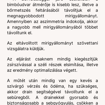
bimbóudvar átmérője is kisebb lesz, illetve a
bőrmetszés
feltárásából távolítjuk el a
megnagyobbodott mirigyállományt.
Amennyiben az aszimmetria indokolja, akkor
a nagyobb mell mirigyállományából többet
távolítunk el.
Az eltávolított mirigyállományt szövettani
vizsgálatra küldjük.
Az eljárást csaknem mindig kiegészítjük
zsírszívással a széli részek elsimítása, illetve
az eredmény optimalizálása végett.
A műtét után mindig van egy kevés a
szivárgó vérzés és ödéma
, ha szükséges,
akkor drain segítségével távolítunk el a
sebüregből
. A drainekkel gyorsabb és
biztonságosabb a sebgyógyulás, csökken a