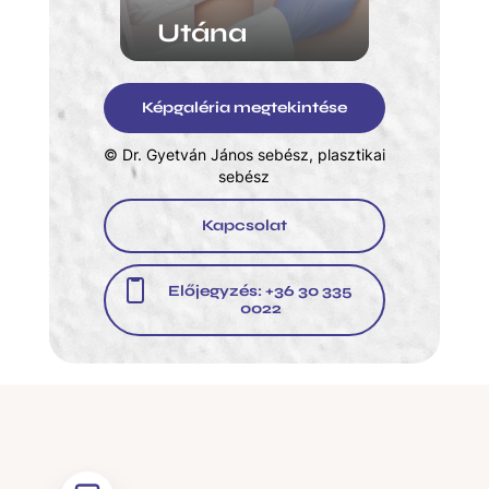
Utána
Képgaléria megtekintése
© Dr. Gyetván János sebész, plasztikai
sebész
Kapcsolat
Előjegyzés: +36 30 335
0022