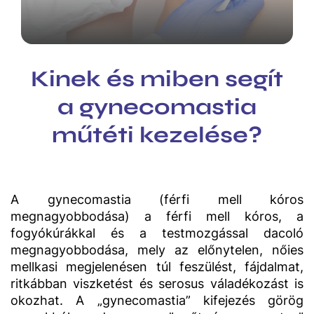
Kinek és miben segít
a gynecomastia
műtéti kezelése?
A gynecomastia (férfi mell kóros
megnagyobbodása) a férfi mell kóros, a
fogyókúrákkal és a testmozgással dacoló
megnagyobbodása, mely az előnytelen, nőies
mellkasi megjelenésen túl feszülést, fájdalmat,
ritkábban viszketést és serosus váladékozást is
okozhat. A „gynecomastia” kifejezés görög