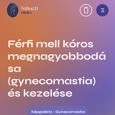
Ugrás
H
a
tartalomra
e
a
d
Férfi mell kóros
e
megnagyobbodá
r
sa
l
(gynecomastia)
i
n
és kezelése
k
s
Képgaléria - Gynecomastia