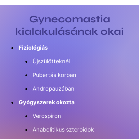
Gynecomastia
kialakulásának okai
Fiziológiás
Újszülötteknél
Pubertás korban
Andropauzában
Gyógyszerek okozta
Verospiron
Anabolitikus szteroidok