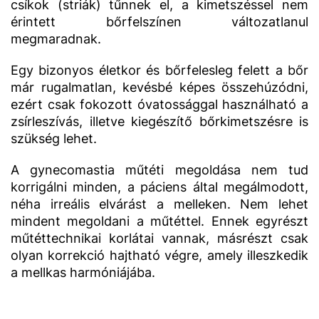
csíkok (striák) tűnnek el, a kimetszéssel nem
érintett bőrfelszínen változatlanul
megmaradnak.
Egy bizonyos életkor és bőrfelesleg felett a bőr
már rugalmatlan, kevésbé képes összehúzódni,
ezért csak fokozott óvatossággal használható a
zsírleszívás, illetve kiegészítő bőrkimetszésre is
szükség lehet.
A gynecomastia műtéti megoldása nem tud
korrigálni minden, a páciens által megálmodott,
néha irreális elvárást a melleken. Nem lehet
mindent megoldani a műtéttel. Ennek egyrészt
műtéttechnikai korlátai vannak, másrészt csak
olyan korrekció hajtható végre, amely illeszkedik
a mellkas harmóniájába.