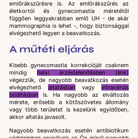
emlőrákszűrésre is. Az emlőrákszűrés az
életkortól és gynecomastia méretétől
függően leggyakrabban emlő UH - de akár
mammographia is lehet -, hogy biztonsággal
elvégezhető legyen a beavatkozás.
A műtéti eljárás
Kisebb gynecomastia korrekcióját csaknem
mindig
helyi érzéstelenítésben (link)
végezzük, de nagyobb beavatkozás esetén
elvégezhető
altatásban
vagy
intravénás
bódításban
is. Ha nagyobb az elváltozás
mérete, erősebb a kötőszövetes állomány
vagy több területet is kezelünk egyidőben,
akkor altatás javasolt.
Nagyobb beavatkozás esetén antibiotikum
védelemben operálunk az Ön minél nagyobb