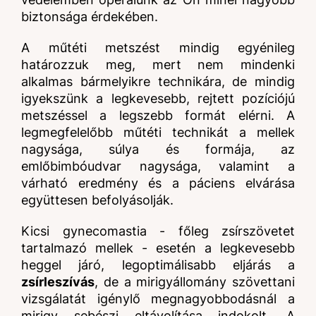
biztonsága érdekében.
A műtéti metszést mindig egyénileg
határozzuk meg, mert nem mindenki
alkalmas bármelyikre technikára, de mindig
igyekszünk a legkevesebb, rejtett pozíciójú
metszéssel a legszebb formát elérni. A
legmegfelelőbb műtéti technikát a mellek
nagysága, súlya és formája, az
emlőbimbóudvar nagysága, valamint a
várható eredmény és a páciens elvárása
együttesen befolyásolják.
Kicsi gynecomastia - főleg zsírszövetet
tartalmazó mellek - esetén a legkevesebb
heggel járó, legoptimálisabb eljárás a
zsírleszívás
, de a mirigyállomány szövettani
vizsgálatát igénylő megnagyobbodásnál a
mirigy sebészi eltávolítása indokolt. A