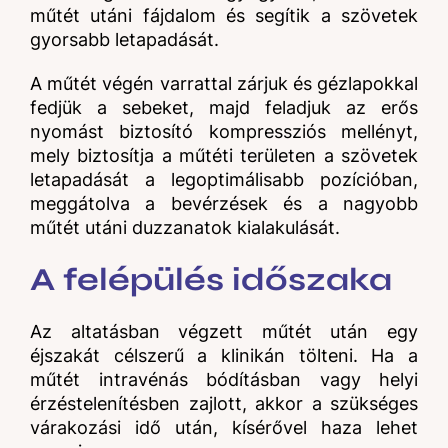
műtét utáni fájdalom és segítik a szövetek
gyorsabb letapadását.
A
műtét végén varrattal zárjuk és gézlapokkal
fedjük a sebeket, majd feladjuk az erős
nyomást biztosító kompressziós
mellényt,
mely
biztosítja a műtéti területen a szövetek
letapadását a legoptimálisabb pozícióban,
meggátolva a bevérzések és a nagyobb
műtét utáni duzzanatok kialakulását.
A felépülés időszaka
Az altatásban végzett műtét után egy
éjszakát célszerű a klinikán tölteni. Ha a
műtét intravénás bódításban vagy helyi
érzéstelenítésben zajlott, akkor a szükséges
várakozási idő után, kísérővel haza lehet