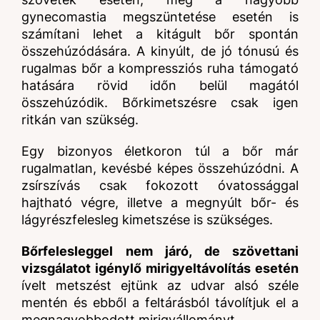
gynecomastia megszüntetése esetén is
számítani lehet a kitágult bőr spontán
összehúzódására. A kinyúlt, de jó tónusú és
rugalmas bőr a kompressziós ruha támogató
hatására rövid időn belül magától
összehúzódik. Bőrkimetszésre csak igen
ritkán van szükség.
Egy bizonyos életkoron túl a bőr már
rugalmatlan, kevésbé képes összehúzódni. A
zsírszívás csak fokozott óvatossággal
hajtható végre, illetve a megnyúlt bőr- és
lágyrészfelesleg kimetszése is szükséges.
Bőrfelesleggel nem járó, de szövettani
vizsgálatot igénylő mirigyeltávolítás esetén
ívelt metszést ejtünk az udvar alsó széle
mentén és ebből a feltárásból távolítjuk el a
megnagyobbodott mirigyállományt.