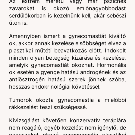
Az extrém méretű vagy már pszichés
zavarokat is okozó emlőnagyobbodást
serdülőkorban is kezelnünk kell, akár sebészi
úton is.
Amennyiben ismert a gynecomastiát kiváltó
ok, akkor annak kezelése elsőbbséget élvez a
plasztikai műtéti beavatkozás előtt. Indokolt
minden olyan betegség kizárása és kezelése,
amelyik gynecomastiát okozhat. Hormonális
ok esetén a gyenge hatású androgének és az
antiösztrogén hatású szerek jönnek szóba,
hosszas endokrinológiai követéssel.
Tumorok okozta gynecomastia a mielőbbi
rákkezelést teszi szükségessé.
Kivizsgálást követően konzervatív terápiára
nem reagáló, egyéb kezelést nem igénylő, de
panaszokat okozó gynecomastia plasztikai