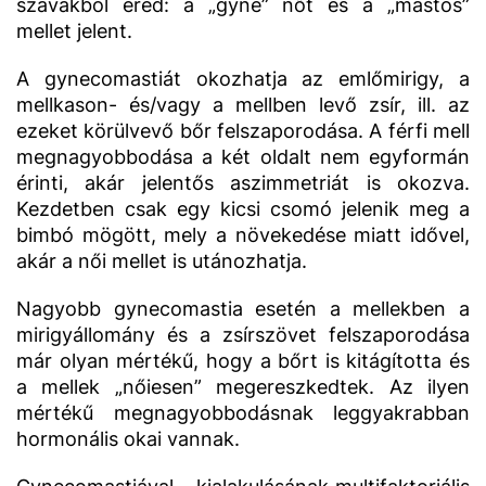
szavakból ered: a „gyne” nőt és a „mastos”
mellet jelent.
A gynecomastiát okozhatja az emlőmirigy, a
mellkason- és/vagy a mellben levő zsír, ill. az
ezeket körülvevő bőr felszaporodása. A férfi mell
megnagyobbodása a két oldalt nem egyformán
érinti, akár jelentős aszimmetriát is okozva.
Kezdetben csak egy kicsi csomó jelenik meg a
bimbó mögött, mely a növekedése miatt idővel,
akár a női mellet is utánozhatja.
Nagyobb gynecomastia esetén a mellekben a
mirigyállomány és a zsírszövet felszaporodása
már olyan mértékű, hogy a bőrt is kitágította és
a mellek „nőiesen” megereszkedtek. Az ilyen
mértékű megnagyobbodásnak leggyakrabban
hormonális okai vannak.