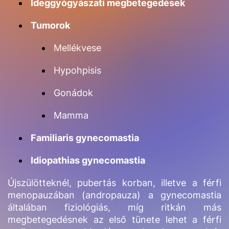
Ideggyógyászati megbetegedések
Tumorok
Mellékvese
Hypohpisis
Gonádok
Mamma
Familiaris gynecomastia
Idiopathias gynecomastia
Újszülötteknél, pubertás korban, illetve a férfi
menopauzában (andropauza) a gynecomastia
általában fiziológiás, míg ritkán más
megbetegedésnek az első tünete lehet a férfi