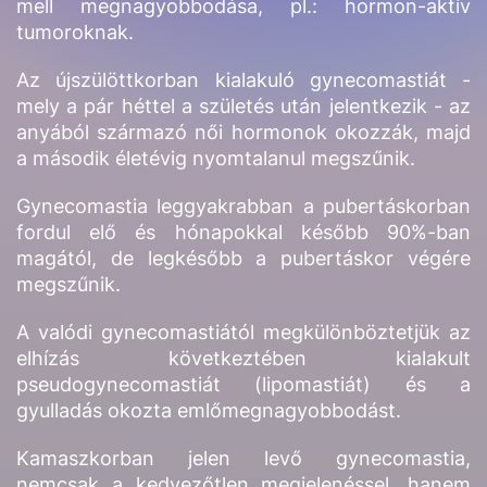
mell megnagyobbodása, pl.: hormon-aktív
tumoroknak.
Az újszülöttkorban kialakuló gynecomastiát -
mely a pár héttel a születés után jelentkezik - az
anyából származó női hormonok okozzák, majd
a második életévig nyomtalanul megszűnik.
Gynecomastia leggyakrabban a pubertáskorban
fordul elő és hónapokkal később 90%-ban
magától, de legkésőbb a pubertáskor végére
megszűnik.
A valódi gynecomastiától megkülönböztetjük az
elhízás következtében kialakult
pseudogynecomastiát (lipomastiát) és a
gyulladás okozta emlőmegnagyobbodást.
Kamaszkorban jelen levő gynecomastia,
nemcsak a kedvezőtlen megjelenéssel, hanem