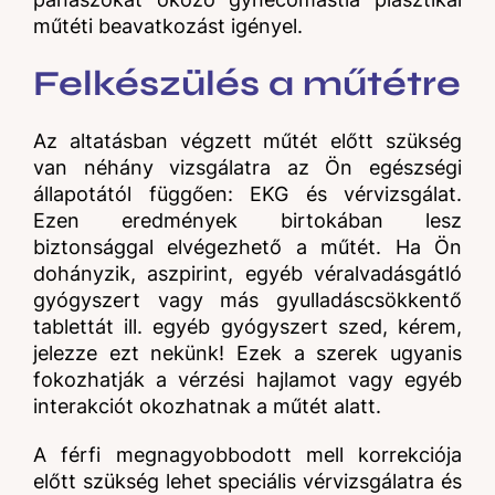
műtéti beavatkozást igényel.
Felkészülés a műtétre
Az altatásban végzett műtét előtt szükség
van néhány vizsgálatra az Ön egészségi
állapotától függően: EKG és vérvizsgálat.
Ezen eredmények birtokában lesz
biztonsággal elvégezhető a műtét. Ha Ön
dohányzik, aszpirint, egyéb véralvadásgátló
gyógyszert vagy más gyulladáscsökkentő
tablettát ill. egyéb gyógyszert szed, kérem,
jelezze ezt nekünk! Ezek a szerek ugyanis
fokozhatják a vérzési hajlamot vagy egyéb
interakciót okozhatnak a műtét alatt.
A férfi megnagyobbodott mell korrekciója
előtt szükség lehet speciális vérvizsgálatra és