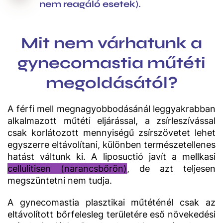
nem reagáló esetek).
Mit nem várhatunk a
gynecomastia műtéti
megoldásától?
A férfi mell megnagyobbodásánál leggyakrabban
alkalmazott műtéti eljárással, a zsírleszívással
csak korlátozott mennyiségű zsírszövetet lehet
egyszerre eltávolítani, különben természetellenes
hatást váltunk ki. A liposuctió javít a mellkasi
cellulitisen (narancsbőrön
)
, de azt teljesen
megszüntetni nem tudja.
A gynecomastia plasztikai műtéténél csak az
eltávolított bőrfelesleg területére eső növekedési