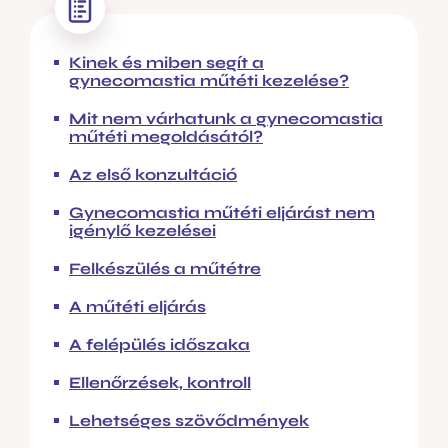
Kinek és miben segít a
gynecomastia műtéti kezelése?
Mit nem várhatunk a gynecomastia
műtéti megoldásától?
Az első konzultáció
Gynecomastia műtéti eljárást nem
igénylő kezelései
Felkészülés a műtétre
A műtéti eljárás
A felépülés időszaka
Ellenőrzések, kontroll
Lehetséges szövődmények