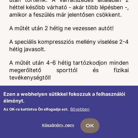
héttel később várható - akár több lépésben -,
amikor a feszülés már jelentősen csökkent.
A műtét után 2 hétig ne vezessen autót!
A speciális kompressziós mellény viselése 2-4
hétig javasolt.
A műtét után 4-6 hétig tartózkodjon minden
megerőltető sporttól és fizikai
tevékenységtől!
A felépülés időszaka alatt (6 hét) kerülni kell a
Ezen a webhelyen sütikkel fokozzuk a felhasználói
napozást és a szoláriumot! A hegeket
élményt.
hidratáló és fényvédő krémmel szükséges
Bővebben
Az OK-ra kattintva Ön elfogadja ezt.
védeni a kímélő periódus letelte után is
további 2-3 hónapig.
OK
Köszönöm, nem
Ellenőrzések, kontroll