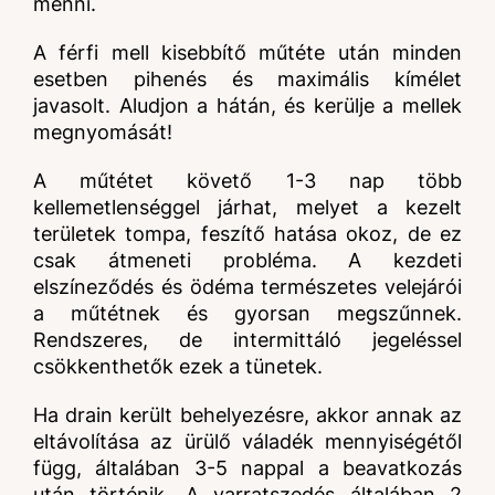
menni.
A férfi mell kisebbítő műtéte után minden
esetben pihenés és maximális kímélet
javasolt. Aludjon a hátán, és kerülje a mellek
megnyomását!
A műtétet követő 1-3 nap több
kellemetlenséggel járhat, melyet a kezelt
területek tompa, feszítő hatása okoz, de ez
csak átmeneti probléma. A kezdeti
elszíneződés és ödéma természetes velejárói
a műtétnek és gyorsan megszűnnek.
Rendszeres, de intermittáló jegeléssel
csökkenthetők ezek a tünetek.
Ha drain került behelyezésre, akkor annak az
eltávolítása az ürülő váladék mennyiségétől
függ, általában 3-5 nappal a beavatkozás
után történik. A varratszedés általában 2