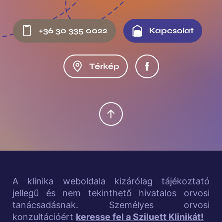
Így a páciens elégedettsége nem azonos a műtét
F
sikerességével, az elégedetlensége pedig a
+36 30 335 0022
Kapcsolat
sikertelenséggel.
o
o
Térkép
t
e
r
m
i
d
A klinika weboldala kizárólag tájékoztató
jellegű és nem tekinthető hivatalos orvosi
d
tanácsadásnak. Személyes orvosi
l
konzultációért
keresse fel a Sziluett Klinikát!