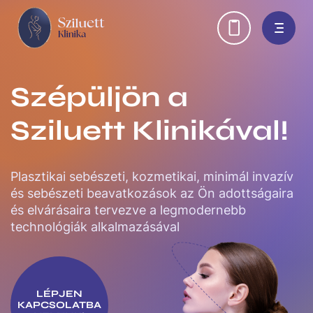
Ugrás
H
a
tartalomra
e
a
Szépüljön a
d
Sziluett Klinikával!
e
r
Plasztikai sebészeti, kozmetikai, minimál invazív
l
és sebészeti beavatkozások az Ön adottságaira
és elvárásaira tervezve a legmodernebb
i
technológiák alkalmazásával
n
k
LÉPJEN
s
KAPCSOLATBA