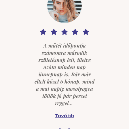
el
H
A műtét időpontja
és
t
számomra második
születésnap lett, illetve
a
azóta minden nap
ani
sz
ünnepnap is. Bár már
eltelt közel 6 hónap, mind
 és
el
a mai napig mosolyogva
rt
k
töltök jó pár percet
reggel…
m.
b
Tovább