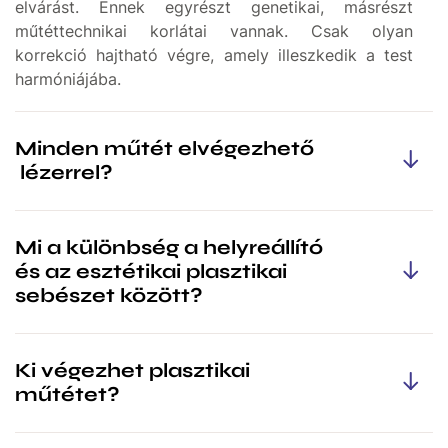
elvárást. Ennek egyrészt genetikai, másrészt
műtéttechnikai korlátai vannak. Csak olyan
korrekció hajtható végre, amely illeszkedik a test
harmóniájába.
Minden műtét elvégezhető
lézerrel?
A lézerek ugyan speciális és modern műszerek, de
Mi a különbség a helyreállító
nem csodakészülékek, így nem tudnak minden
és az esztétikai plasztikai
problémára megoldást kínálni. Lézeres
sebészet között?
kezeléseinket a probléma jellege és a lézer
adottságai alapján végezzük, ezzel biztosítva az
optimális eredményt és a páciens elégedettségét.
A plasztikai sebészet két egymással szoros
Ki végezhet plasztikai
kapcsolatban álló részből tevődik össze:
műtétet?
helyreállító- és esztétikai plasztikai sebészet.
A
helyreállító plasztikai sebészet
foglalkozik az
Magyarországon plasztikai műtétet ( esztétikai