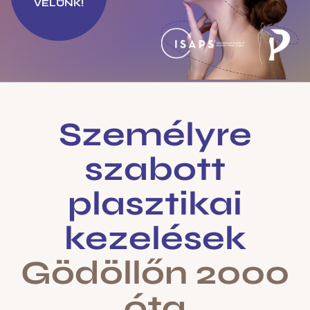
VELÜNK!
Személyre
szabott
plasztikai
kezelések
Gödöllőn 2000
óta