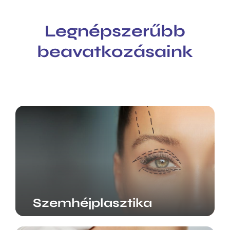
Legnépszerűbb
beavatkozásaink
Szemhéjplasztika