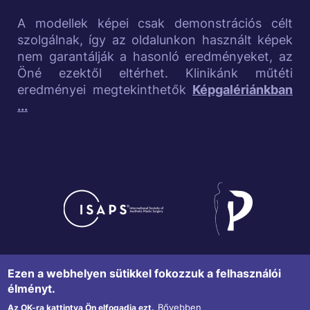
e
A modellek képei csak demonstrációs célt
szolgálnak, így az oldalunkon használt képek
l
nem garantálják a hasonló eredményeket, az
Öné ezektől eltérhet. Klinikánk műtéti
i
eredményei megtekinthetők
Képgalériánkban
n
...
k
s
Image
Image
Adatvédelmi tájékoztató
F
Ezen a webhelyen sütikkel fokozzuk a felhasználói
élményt.
o
Copyright © 2015 Sziluett Klinika
Bővebben
Az OK-ra kattintva Ön elfogadja ezt.